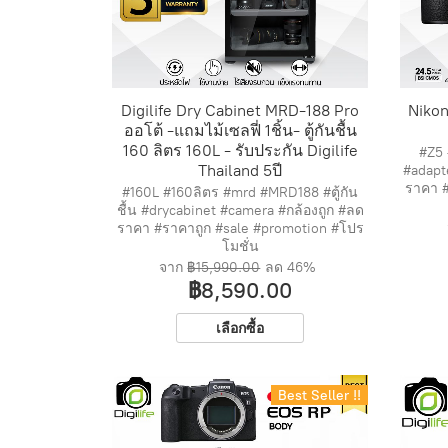
Digilife Dry Cabinet MRD-188 Pro
Nikon
ออโต้ -แถมไม้เซลฟี่ 1ชิ้น- ตู้กันชื้น
160 ลิตร 160L - รับประกัน Digilife
#Z5 
Thailand 5ปี
#adapt
ราคา #
#160L #160ลิตร #mrd #MRD188 #ตู้กัน
ชื้น #drycabinet #camera #กล้องถูก #ลด
ราคา #ราคาถูก #sale #promotion #โปร
โมชั่น
จาก
฿15,990.00
ลด
46%
฿8,590.00
เลือกซื้อ
Best Seller !!