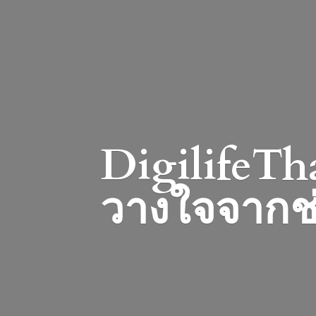
DigilifeTha
วางใจจากช