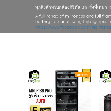
ทุกสิ่งสำหรับกล้องดิจิทัล และสิ่งที่เห
A full range of mirrorless and full fra
battery for canon sony fuji olympus 
https://www.facebook.com/digilifetha
กล้องฟูลเฟรม กล้องมิลเลอร์เลส เลนส์ ชุ
ใส่ตะกร้าไว้เลยค่ะ หรือสั่งสินค้าพิเศษ by
กล้อง โซนี่ a7 canon eos ฟูจิ Nikon โ
ลดราคา