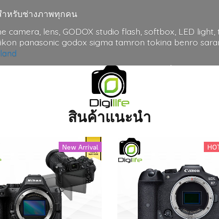
มาะสำหรับช่างภาพทุกคน
me camera, lens, GODOX studio flash, softbox, LED light, t
nikon panasonic godox sigma tamron tokina benro saramo
iland
ดไฟ อุปกรณ์ไลฟ์สด ไมค์ สำหรับ แคนนอน โซนี่ ฟูจิ โอลิมปั
 order ทักหาเราได้ที่ไลน์ @digilifethailand รับของที่ร้าน หร
อลิมเปีย OM-1 OM-5 เลนส์ sony sel fe canon rf ฟูจินอน si
สินค้าแนะนำ
New Arrival
HO