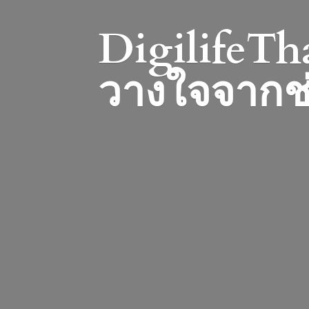
DigilifeTha
วางใจจากช