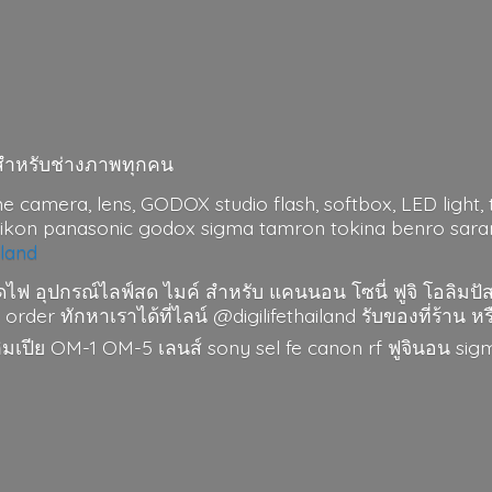
มาะสำหรับช่างภาพทุกคน
me camera, lens, GODOX studio flash, softbox, LED light, t
nikon panasonic godox sigma tamron tokina benro saramo
iland
ดไฟ อุปกรณ์ไลฟ์สด ไมค์ สำหรับ แคนนอน โซนี่ ฟูจิ โอลิมปั
 order ทักหาเราได้ที่ไลน์ @digilifethailand รับของที่ร้าน หร
อลิมเปีย OM-1 OM-5 เลนส์ sony sel fe canon rf ฟูจินอน si