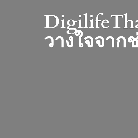
DigilifeTha
วางใจจากช