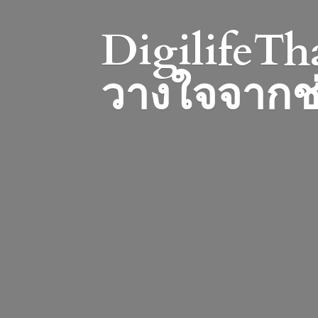
DigilifeTha
วางใจจากช