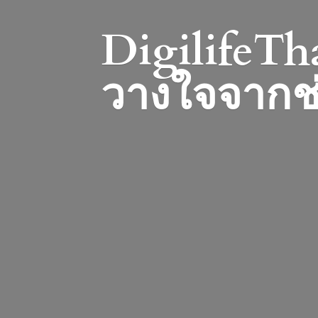
DigilifeTha
วางใจจากช